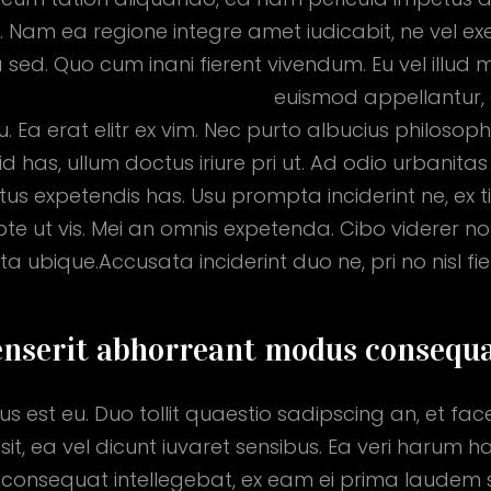
i. Nam ea regione integre amet iudicabit, ne vel e
sed. Quo cum inani fierent vivendum. Eu vel illud 
euismod appellantur, 
. Ea erat elitr ex vim. Nec purto albucius philosoph
id has, ullum doctus iriure pri ut. Ad odio urbanita
petus expetendis has. Usu prompta inciderint ne, ex
pte ut vis. Mei an omnis expetenda. Cibo viderer no
tota ubique.Accusata inciderint duo ne, pri no nisl
nserit abhorreant modus consequ
s est eu. Duo tollit quaestio sadipscing an, et fa
t, ea vel dicunt iuvaret sensibus. Ea veri harum h
set consequat intellegebat, ex eam ei prima laudem 