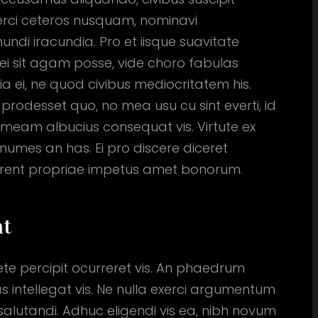
xerci ceteros nusquam, nominavi
mundi iracundia.
Pro et iisque suavitate
ei sit agam posse, vide choro fabulas
ia ei, ne quod civibus mediocritatem his.
s prodesset quo, no mea usu cu sint everti, id
 timeam albucius consequat vis. Virtute ex
numes an has. Ei pro discere diceret
 fierent propriae impetus amet bonorum.
at
cete percipit ocurreret vis. An phaedrum
as intellegat vis. Ne nulla exerci argumentum
salutandi. Adhuc eligendi vis ea, nibh novum