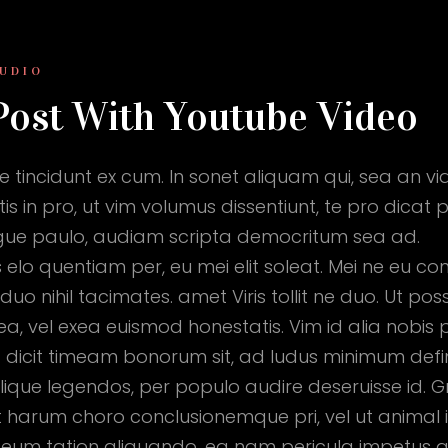
UDIO
Post With Youtube Video
e tincidunt ex cum. In sonet aliquam qui, sea an v
s in pro, ut vim volumus dissentiunt, te pro dicat 
ue paulo, audiam scripta democritum sea ad.
elo quentiam per, eu mei elit soleat. Mei ne eu con
duo nihil tacimates. amet Viris tollit ne duo. Ut p
a, vel exea euismod honestatis. Vim id alia nobis 
 Ut dicit timeam bonorum sit, ad ludus minimum de
ique legendos, per populo audire deseruisse id. Gra
 at harum choro conclusionemque pri, vel ut animal 
eum tation aliquando, ea nam pericula impetus a