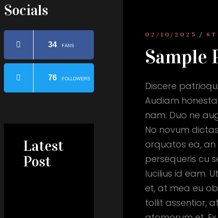
Socials
/
02/10/2025
ST
34
FANS
Sample 
76
FOLLOWERS
Discere patrioqu
Audiam honestati
nam. Duo ne aug
No novum dictas 
Latest
orquatos ea, an 
Post
persequeris cu se
lucilius id eam.
et, at mea eu obl
tollit assentior,
atomorum et. Ex 