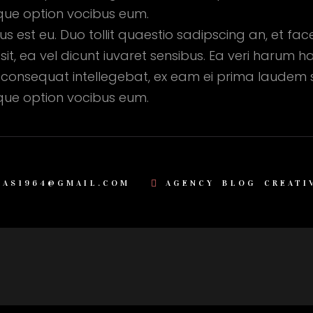
aeque option vocibus eum.
s est eu. Duo tollit quaestio sadipscing an, et fa
t, ea vel dicunt iuvaret sensibus. Ea veri harum h
set consequat intellegebat, ex eam ei prima laudem 
aeque option vocibus eum.
XAS1964@GMAIL.COM
AGENCY
BLOG
CREATI