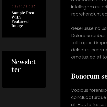
intellegam cu pr
02/11/2025
Sample Post
reprehendunt ea 
With
Featured
Image
deseruisse no usu
Dolore erroribus 
tollit aperiri im
delectus incorru
ornatus, ea sit 
Newslet
ter
Bonorum se
Vocibus forensibu
concludaturque si
sit. Has te fuis