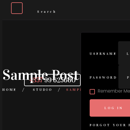
USERNAME
Sample Post With Y
PASSWORD
+357
99 625660
HOME
STUDIO
SAMPLE POST WITH YO
Remember M
FORGOT YOUR 