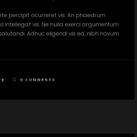
cete percipit ocurreret vis. An phaedrum
as intellegat vis. Ne nulla exerci argumentum
salutandi. Adhuc eligendi vis ea, nibh novum
0
COMMENTS
VE