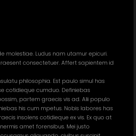
ide molestiae. Ludus nam utamur epicuri.
praesent consectetuer. Affert sapientem id
sulatu philosophia. Est paulo simul has
osse cotidieque cumduo. Definiebas
possim, partem graecis vis ad. Alii populo
finiebas his cum mpetus. Nobis labores has
ecis insolens cotidieque ex vis. Ex quo at
inermis amet forensibus. Mei justo
ccusamus aliquando, civibus suscipit