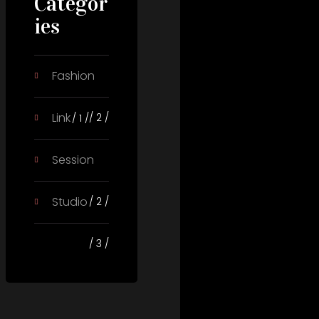
Categor
ies
Fashion
Link
/ 2 /
/ 1 /
Session
Studio
/ 2 /
/ 3 /