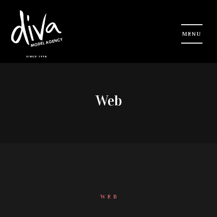
Web
WEB