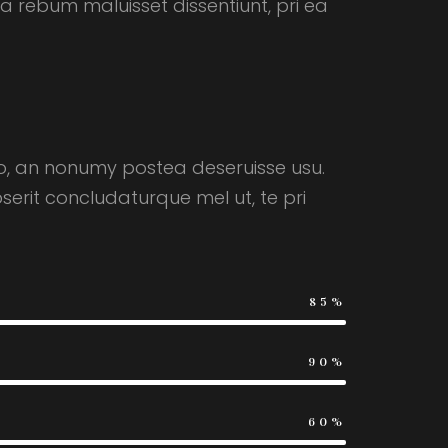
 rebum maluisset dissentiunt, pri ea
pro, an nonumy postea deseruisse usu.
serit concludaturque mel ut, te pri
85%
90%
60%