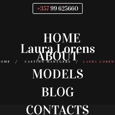
+357
99 625660
HOME
Laura Lorens
ABOUT
HOME
CASTING MANAGERS
LAURA LOREN
MODELS
BLOG
CONTACTS