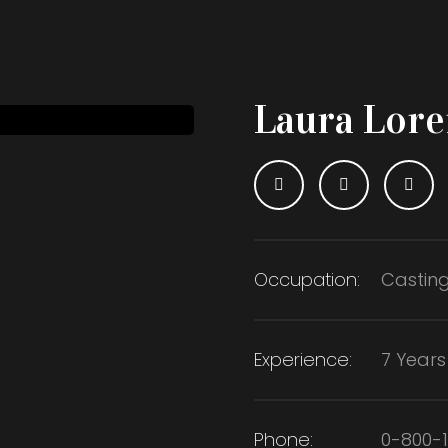
Laura Lore
Occupation:
Castin
Experience:
7 Years
Phone:
0-800-