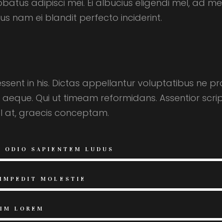
s adipisci mei. Ei albucius eligendi mel, ad mea
s nam ei blandit perfecto inciderint.
 essent in his. Dictas appellantur voluptatibus ne 
t aeque. Qui ut timeam reformidans. Assentior scrip
el at, graecis conceptam.
M ODIO SAPIENTEM LUDUS
 IMPEDIT MOLESTIE
VIM LOREM