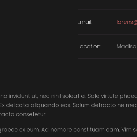
Email:
lorens
Location:
Madiso
nvidunt ut, nec nihil soleat ei. Sale virtute phae
Ex delicata aliquando eos. Solum detracto ne mea
tracto consetetur.
graece ex eum. Ad nemore constituam eam. Vim scrip